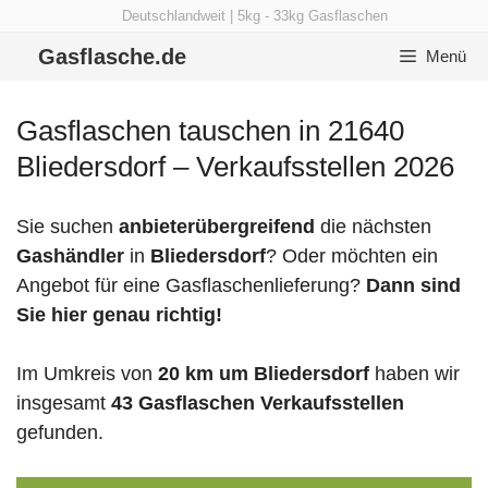
Zum
Deutschlandweit | 5kg - 33kg Gasflaschen
Inhalt
Gasflasche.de
Menü
springen
Gasflaschen tauschen in 21640
Bliedersdorf – Verkaufsstellen 2026
Sie suchen
anbieterübergreifend
die nächsten
Gashändler
in
Bliedersdorf
? Oder möchten ein
Angebot für eine Gasflaschenlieferung?
Dann sind
Sie hier genau richtig!
Im Umkreis von
20 km um Bliedersdorf
haben wir
insgesamt
43 Gasflaschen Verkaufsstellen
gefunden.