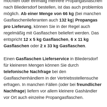
möchten oder einmalig mehrere Propangasflaschen
nach Bliedersdorf bestellen, ist das auch problemlos
möglich.
Ab einer Menge von 66 kg
(bei manchen
Gasflaschenlieferanten auch
132 kg
)
Propangas
pro Lieferung
, können Sie in der Regel auch
regelmäßig mit Gasflaschen beliefert werden. Das
entspricht
12 x 5 kg Gasflaschen
,
6 x 11 kg
Gasflaschen
oder
2 x 33 kg Gasflaschen
.
Einen
Gasflaschen Lieferservice
in Bliedersdorf
für kleineren Mengen können Sie durch
telefonische Nachfrage
bei den
Gasflaschenhändlern in der Vertriebsstellensuche
erfragen. In manchen Fällen (oder bei
freundlicher
Nachfrage
) liefern vor allem kleinere Gashändler
vor Ort auch einzelne Propangasflaschen.