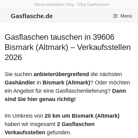
Zum
Deutschlandweit | 5kg - 33kg Gasflaschen
Inhalt
Gasflasche.de
Menü
springen
Gasflaschen tauschen in 39606
Bismark (Altmark) – Verkaufsstellen
2026
Sie suchen
anbieterübergreifend
die nächsten
Gashändler
in
Bismark (Altmark)
? Oder möchten
ein Angebot für eine Gasflaschenlieferung?
Dann
sind Sie hier genau richtig!
Im Umkreis von
20 km um Bismark (Altmark)
haben wir insgesamt
2 Gasflaschen
Verkaufsstellen
gefunden.