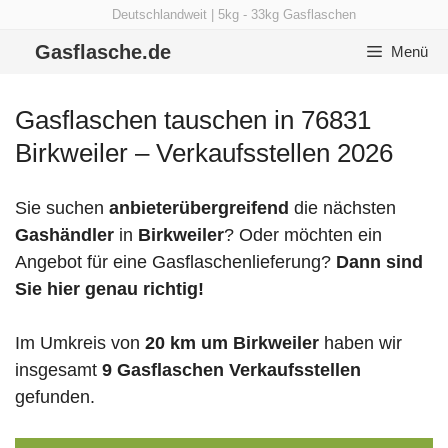
Zum
Deutschlandweit | 5kg - 33kg Gasflaschen
Inhalt
Gasflasche.de
Menü
springen
Gasflaschen tauschen in 76831
Birkweiler – Verkaufsstellen 2026
Sie suchen
anbieterübergreifend
die nächsten
Gashändler
in
Birkweiler
? Oder möchten ein
Angebot für eine Gasflaschenlieferung?
Dann sind
Sie hier genau richtig!
Im Umkreis von
20 km um Birkweiler
haben wir
insgesamt
9 Gasflaschen Verkaufsstellen
gefunden.