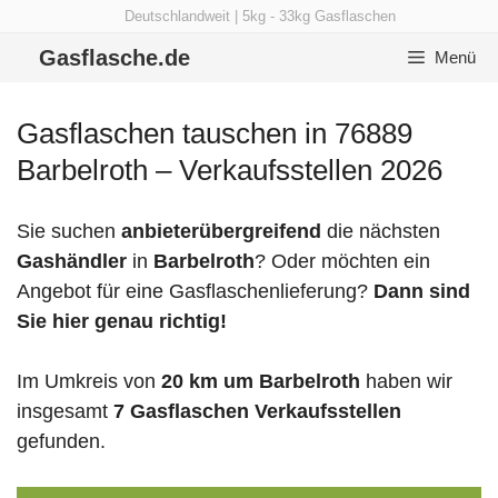
Zum
Deutschlandweit | 5kg - 33kg Gasflaschen
Inhalt
Gasflasche.de
Menü
springen
Gasflaschen tauschen in 76889
Barbelroth – Verkaufsstellen 2026
Sie suchen
anbieterübergreifend
die nächsten
Gashändler
in
Barbelroth
? Oder möchten ein
Angebot für eine Gasflaschenlieferung?
Dann sind
Sie hier genau richtig!
Im Umkreis von
20 km um Barbelroth
haben wir
insgesamt
7 Gasflaschen Verkaufsstellen
gefunden.