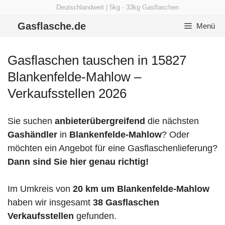
Zum
Deutschlandweit | 5kg - 33kg Gasflaschen
Inhalt
Gasflasche.de
Menü
springen
Gasflaschen tauschen in 15827
Blankenfelde-Mahlow –
Verkaufsstellen 2026
Sie suchen
anbieterübergreifend
die nächsten
Gashändler
in
Blankenfelde-Mahlow
? Oder
möchten ein Angebot für eine Gasflaschenlieferung?
Dann sind Sie hier genau richtig!
Im Umkreis von
20 km um Blankenfelde-Mahlow
haben wir insgesamt
38 Gasflaschen
Verkaufsstellen
gefunden.