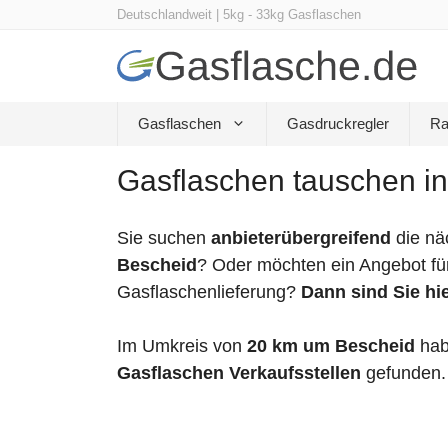
Zum
Deutschlandweit | 5kg - 33kg Gasflaschen
Inhalt
springen
Gasflaschen
Gasdruckregler
Ra
Gasflaschen tauschen in
Sie suchen
anbieterübergreifend
die nä
Bescheid
? Oder möchten ein Angebot fü
Gasflaschenlieferung?
Dann sind Sie hie
Im Umkreis von
20 km um Bescheid
hab
Gasflaschen Verkaufsstellen
gefunden.