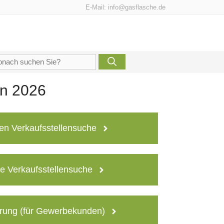
E-Mail:
info@gasflasche.de
che
h:
en 2026
en Verkaufsstellensuche
e Verkaufsstellensuche
rung (für Gewerbekunden)