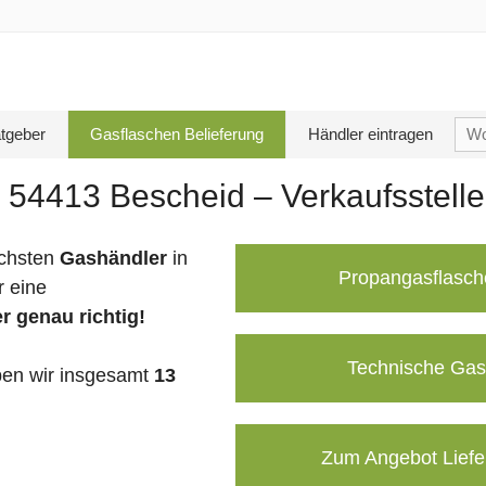
Su
tgeber
Gasflaschen Belieferung
Händler eintragen
nac
 54413 Bescheid – Verkaufsstell
chsten
Gashändler
in
Propangasflasch
r eine
r genau richtig!
Technische Gas
en wir insgesamt
13
Zum Angebot Liefe