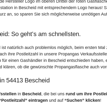
de Hersteller Logo im oberen Drittel der roten Gasflasc
ation in Bescheid mit entsprechendem Logo heraus! Sind
urz an, so sparen Sie sich möglicherweise unnötigen Au
id: So geht’s am schnellsten.
ist natürlich auch problemlos möglich, beim ersten Mal
fach ihre Postleitzahl in unsere Propangas Verkaufsstell
ch für einen Gashändler in Bescheid entschieden haben,
feld klären, ob die gewünschte Propangasflasche auch vorr
 in 54413 Bescheid
fsstellen
in
Bescheid
, die bei uns
rund um ihre Postlei
“Postleitzahl” eintragen
und auf
“Suchen” klicken
!