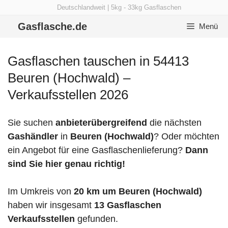
Zum
Deutschlandweit | 5kg - 33kg Gasflaschen
Inhalt
Gasflasche.de
Menü
springen
Gasflaschen tauschen in 54413
Beuren (Hochwald) –
Verkaufsstellen 2026
Sie suchen
anbieterübergreifend
die nächsten
Gashändler
in
Beuren (Hochwald)
? Oder möchten
ein Angebot für eine Gasflaschenlieferung?
Dann
sind Sie hier genau richtig!
Im Umkreis von
20 km um Beuren (Hochwald)
haben wir insgesamt
13 Gasflaschen
Verkaufsstellen
gefunden.