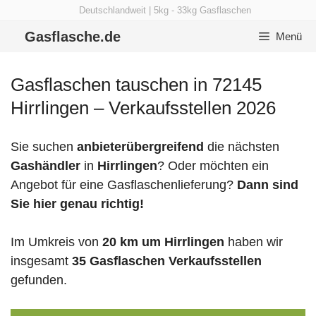
Zum
Deutschlandweit | 5kg - 33kg Gasflaschen
Inhalt
Gasflasche.de
Menü
springen
Gasflaschen tauschen in 72145
Hirrlingen – Verkaufsstellen 2026
Sie suchen
anbieterübergreifend
die nächsten
Gashändler
in
Hirrlingen
? Oder möchten ein
Angebot für eine Gasflaschenlieferung?
Dann sind
Sie hier genau richtig!
Im Umkreis von
20 km um Hirrlingen
haben wir
insgesamt
35 Gasflaschen Verkaufsstellen
gefunden.