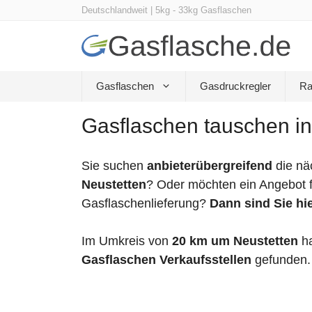
Zum
Deutschlandweit | 5kg - 33kg Gasflaschen
Inhalt
springen
Gasflaschen
Gasdruckregler
Ra
Gasflaschen tauschen in
Sie suchen
anbieterübergreifend
die nä
Neustetten
? Oder möchten ein Angebot f
Gasflaschenlieferung?
Dann sind Sie hie
Im Umkreis von
20 km um Neustetten
ha
Gasflaschen Verkaufsstellen
gefunden.