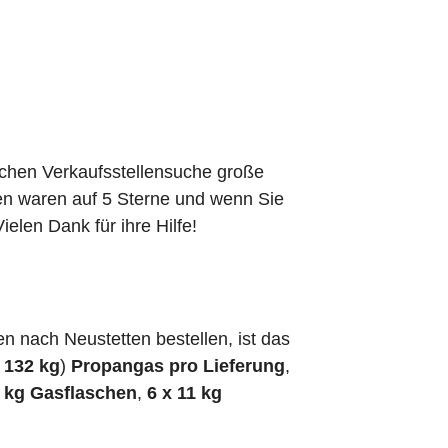
schen Verkaufsstellensuche große
den waren auf 5 Sterne und wenn Sie
elen Dank für ihre Hilfe!
 nach Neustetten bestellen, ist das
h
132 kg
)
Propangas pro Lieferung
,
5 kg Gasflaschen
,
6 x 11 kg