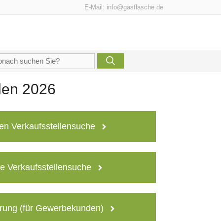
E-Mail:
info@gasflasche.de
che
h:
len 2026
en Verkaufsstellensuche
e Verkaufsstellensuche
rung (für Gewerbekunden)