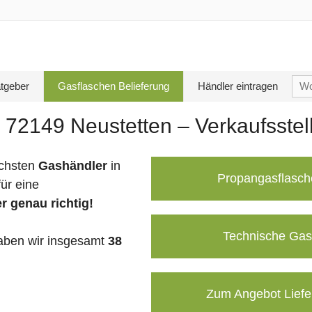
Su
tgeber
Gasflaschen Belieferung
Händler eintragen
nac
 72149 Neustetten – Verkaufsstel
chsten
Gashändler
in
Propangasflasch
ür eine
r genau richtig!
Technische Gas
ben wir insgesamt
38
Zum Angebot Liefe