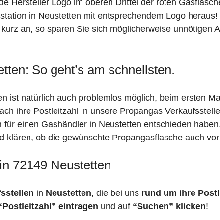
de Hersteller Logo im oberen Drittel der roten Gasflasc
ation in Neustetten mit entsprechendem Logo heraus! Si
 kurz an, so sparen Sie sich möglicherweise unnötigen A
tten: So geht’s am schnellsten.
n ist natürlich auch problemlos möglich, beim ersten Ma
fach ihre Postleitzahl in unsere Propangas Verkaufsstell
ch für einen Gashändler in Neustetten entschieden haben
feld klären, ob die gewünschte Propangasflasche auch vorr
 in 72149 Neustetten
fsstellen
in
Neustetten
, die bei uns
rund um ihre Postl
“Postleitzahl” eintragen
und auf
“Suchen” klicken
!