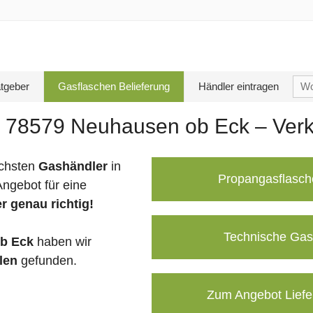
Su
tgeber
Gasflaschen Belieferung
Händler eintragen
nac
n 78579 Neuhausen ob Eck – Verk
chsten
Gashändler
in
Propangasflasch
ngebot für eine
r genau richtig!
Technische Gas
b Eck
haben wir
len
gefunden.
Zum Angebot Liefe