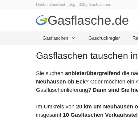
Zum
Deutschlandweit | 5kg - 33kg Gasflaschen
Inhalt
springen
Gasflaschen
Gasdruckregler
Ra
Gasflaschen tauschen i
Sie suchen
anbieterübergreifend
die nä
Neuhausen ob Eck
? Oder möchten ein A
Gasflaschenlieferung?
Dann sind Sie hie
Im Umkreis von
20 km um Neuhausen o
insgesamt
10 Gasflaschen Verkaufsstel