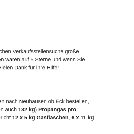
schen Verkaufsstellensuche große
den waren auf 5 Sterne und wenn Sie
elen Dank für ihre Hilfe!
en nach Neuhausen ob Eck bestellen,
en auch
132 kg
)
Propangas pro
richt
12 x 5 kg Gasflaschen
,
6 x 11 kg