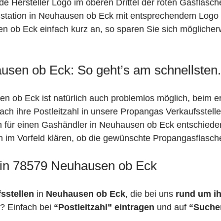
de Hersteller Logo im oberen Drittel der roten Gasflasc
tation in Neuhausen ob Eck mit entsprechendem Logo he
n ob Eck einfach kurz an, so sparen Sie sich möglicher
usen ob Eck: So geht’s am schnellsten.
n ob Eck ist natürlich auch problemlos möglich, beim e
fach ihre Postleitzahl in unsere Propangas Verkaufsstell
ch für einen Gashändler in Neuhausen ob Eck entschied
ich im Vorfeld klären, ob die gewünschte Propangasflasch
 in 78579 Neuhausen ob Eck
fsstellen
in
Neuhausen ob Eck
, die bei uns
rund um ih
? Einfach bei
“Postleitzahl” eintragen
und auf
“Suche