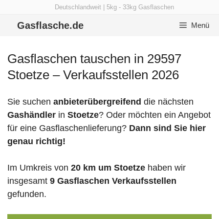
Zum
Deutschlandweit | 5kg - 33kg Gasflaschen
Inhalt
Gasflasche.de
Menü
springen
Gasflaschen tauschen in 29597
Stoetze – Verkaufsstellen 2026
Sie suchen
anbieterübergreifend
die nächsten
Gashändler
in
Stoetze
? Oder möchten ein Angebot
für eine Gasflaschenlieferung?
Dann sind Sie hier
genau richtig!
Im Umkreis von
20 km um Stoetze
haben wir
insgesamt
9 Gasflaschen Verkaufsstellen
gefunden.