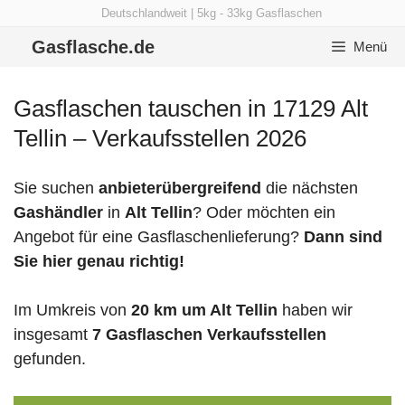
Zum
Deutschlandweit | 5kg - 33kg Gasflaschen
Inhalt
Gasflasche.de
Menü
springen
Gasflaschen tauschen in 17129 Alt
Tellin – Verkaufsstellen 2026
Sie suchen
anbieterübergreifend
die nächsten
Gashändler
in
Alt Tellin
? Oder möchten ein
Angebot für eine Gasflaschenlieferung?
Dann sind
Sie hier genau richtig!
Im Umkreis von
20 km um Alt Tellin
haben wir
insgesamt
7 Gasflaschen Verkaufsstellen
gefunden.