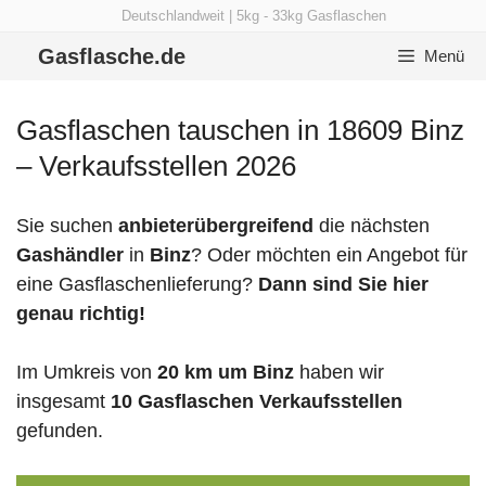
Zum
Deutschlandweit | 5kg - 33kg Gasflaschen
Inhalt
Gasflasche.de
Menü
springen
Gasflaschen tauschen in 18609 Binz
– Verkaufsstellen 2026
Sie suchen
anbieterübergreifend
die nächsten
Gashändler
in
Binz
? Oder möchten ein Angebot für
eine Gasflaschenlieferung?
Dann sind Sie hier
genau richtig!
Im Umkreis von
20 km um Binz
haben wir
insgesamt
10 Gasflaschen Verkaufsstellen
gefunden.