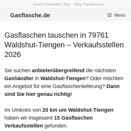
Zum
Deutschlandweit | 5kg - 33kg Gasflaschen
Inhalt
Gasflasche.de
Menü
springen
Gasflaschen tauschen in 79761
Waldshut-Tiengen – Verkaufsstellen
2026
Sie suchen
anbieterübergreifend
die nächsten
Gashändler
in
Waldshut-Tiengen
? Oder möchten
ein Angebot für eine Gasflaschenlieferung?
Dann
sind Sie hier genau richtig!
Im Umkreis von
20 km um Waldshut-Tiengen
haben wir insgesamt
15 Gasflaschen
Verkaufsstellen
gefunden.