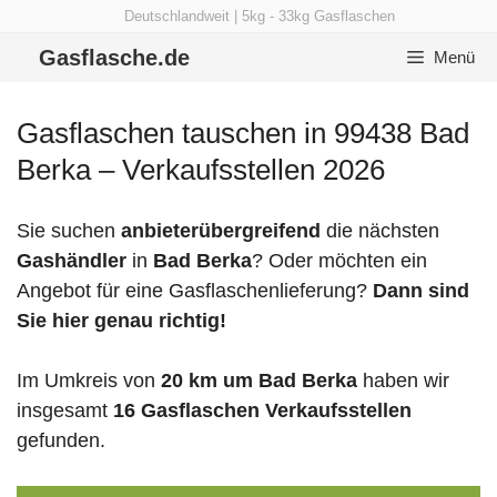
Zum
Deutschlandweit | 5kg - 33kg Gasflaschen
Inhalt
Gasflasche.de
Menü
springen
Gasflaschen tauschen in 99438 Bad
Berka – Verkaufsstellen 2026
Sie suchen
anbieterübergreifend
die nächsten
Gashändler
in
Bad Berka
? Oder möchten ein
Angebot für eine Gasflaschenlieferung?
Dann sind
Sie hier genau richtig!
Im Umkreis von
20 km um Bad Berka
haben wir
insgesamt
16 Gasflaschen Verkaufsstellen
gefunden.