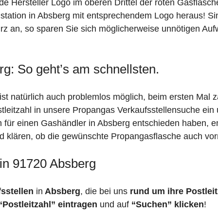
de Hersteller Logo im oberen Drittel der roten Gasflasc
ation in Absberg mit entsprechendem Logo heraus! Sind 
rz an, so sparen Sie sich möglicherweise unnötigen Auf
g: So geht’s am schnellsten.
st natürlich auch problemlos möglich, beim ersten Mal 
stleitzahl in unsere Propangas Verkaufsstellensuche ein
ch für einen Gashändler in Absberg entschieden haben, 
feld klären, ob die gewünschte Propangasflasche auch vorr
 in 91720 Absberg
fsstellen
in
Absberg
, die bei uns
rund um ihre Postleit
“Postleitzahl” eintragen
und auf
“Suchen” klicken
!