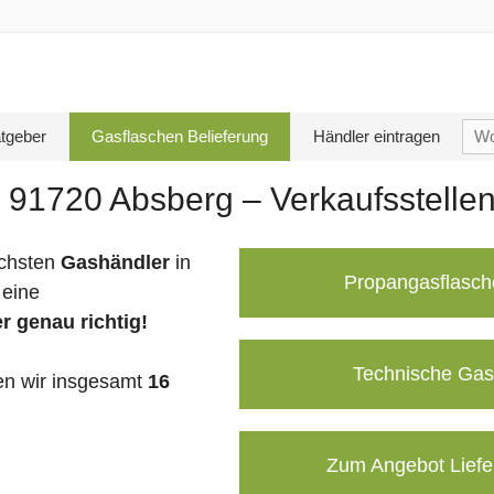
Su
tgeber
Gasflaschen Belieferung
Händler eintragen
nac
 91720 Absberg – Verkaufsstelle
chsten
Gashändler
in
Propangasflasch
 eine
r genau richtig!
Technische Gas
n wir insgesamt
16
Zum Angebot Liefe