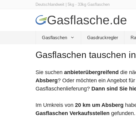
Zum
Deutschlandweit | 5kg - 33kg Gasflaschen
Inhalt
springen
Gasflaschen
Gasdruckregler
Ra
Gasflaschen tauschen in
Sie suchen
anbieterübergreifend
die nä
Absberg
? Oder möchten ein Angebot für
Gasflaschenlieferung?
Dann sind Sie hie
Im Umkreis von
20 km um Absberg
habe
Gasflaschen Verkaufsstellen
gefunden.