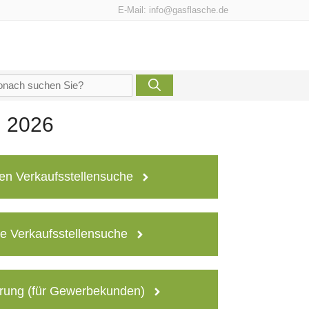
E-Mail:
info@gasflasche.de
che
h:
n 2026
en Verkaufsstellensuche
e Verkaufsstellensuche
rung (für Gewerbekunden)