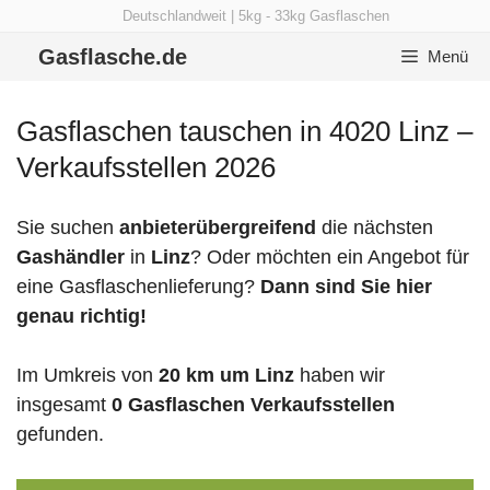
Zum
Deutschlandweit | 5kg - 33kg Gasflaschen
Inhalt
Gasflasche.de
Menü
springen
Gasflaschen tauschen in 4020 Linz –
Verkaufsstellen 2026
Sie suchen
anbieterübergreifend
die nächsten
Gashändler
in
Linz
? Oder möchten ein Angebot für
eine Gasflaschenlieferung?
Dann sind Sie hier
genau richtig!
Im Umkreis von
20 km um Linz
haben wir
insgesamt
0 Gasflaschen Verkaufsstellen
gefunden.