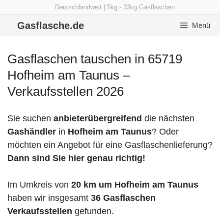
Zum
Deutschlandweit | 5kg - 33kg Gasflaschen
Inhalt
Gasflasche.de
Menü
springen
Gasflaschen tauschen in 65719
Hofheim am Taunus –
Verkaufsstellen 2026
Sie suchen
anbieterübergreifend
die nächsten
Gashändler
in
Hofheim am Taunus
? Oder
möchten ein Angebot für eine Gasflaschenlieferung?
Dann sind Sie hier genau richtig!
Im Umkreis von
20 km um Hofheim am Taunus
haben wir insgesamt
36 Gasflaschen
Verkaufsstellen
gefunden.