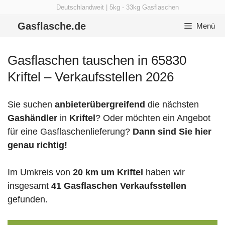
Zum
Deutschlandweit | 5kg - 33kg Gasflaschen
Inhalt
Gasflasche.de
Menü
springen
Gasflaschen tauschen in 65830
Kriftel – Verkaufsstellen 2026
Sie suchen
anbieterübergreifend
die nächsten
Gashändler
in
Kriftel
? Oder möchten ein Angebot
für eine Gasflaschenlieferung?
Dann sind Sie hier
genau richtig!
Im Umkreis von
20 km um Kriftel
haben wir
insgesamt
41 Gasflaschen Verkaufsstellen
gefunden.