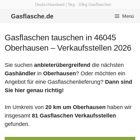
Zum
Deutschlandweit | 5kg - 33kg Gasflaschen
Inhalt
Gasflasche.de
Menü
springen
Gasflaschen tauschen in 46045
Oberhausen – Verkaufsstellen 2026
Sie suchen
anbieterübergreifend
die nächsten
Gashändler
in
Oberhausen
? Oder möchten ein
Angebot für eine Gasflaschenlieferung?
Dann sind
Sie hier genau richtig!
Im Umkreis von
20 km um Oberhausen
haben wir
insgesamt
81 Gasflaschen Verkaufsstellen
gefunden.