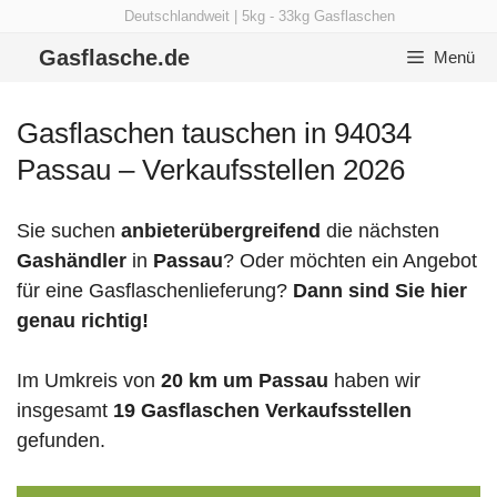
Zum
Deutschlandweit | 5kg - 33kg Gasflaschen
Inhalt
Gasflasche.de
Menü
springen
Gasflaschen tauschen in 94034
Passau – Verkaufsstellen 2026
Sie suchen
anbieterübergreifend
die nächsten
Gashändler
in
Passau
? Oder möchten ein Angebot
für eine Gasflaschenlieferung?
Dann sind Sie hier
genau richtig!
Im Umkreis von
20 km um Passau
haben wir
insgesamt
19 Gasflaschen Verkaufsstellen
gefunden.