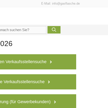
E-Mail:
info@gasflasche.de
che
h:
2026
en Verkaufsstellensuche
e Verkaufsstellensuche
rung (für Gewerbekunden)