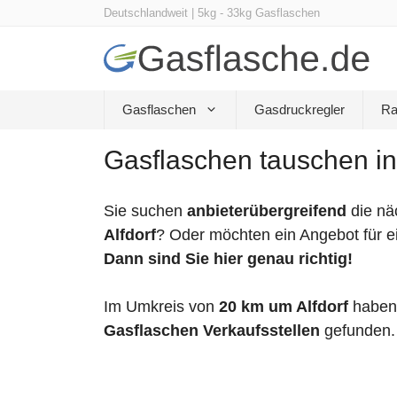
Zum
Deutschlandweit | 5kg - 33kg Gasflaschen
Inhalt
springen
Gasflaschen
Gasdruckregler
Ra
Gasflaschen tauschen in
Sie suchen
anbieterübergreifend
die nä
Alfdorf
? Oder möchten ein Angebot für e
Dann sind Sie hier genau richtig!
Im Umkreis von
20 km um Alfdorf
haben
Gasflaschen Verkaufsstellen
gefunden.