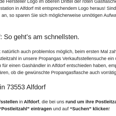
de Hersteller Logo im oberen Drittel der roten Gasflasc
tion in Alfdorf mit entsprechendem Logo heraus! Sind S
rz an, so sparen Sie sich möglicherweise unnötigen Aufw
: So geht’s am schnellsten.
st natürlich auch problemlos möglich, beim ersten Mal z
stleitzahl in unsere Propangas Verkaufsstellensuche ein
h für einen Gashändler in Alfdorf entschieden haben, em
 klären, ob die gewünschte Propangasflasche auch vorräti
in 73553 Alfdorf
fsstellen
in
Alfdorf
, die bei uns
rund um ihre Postleitz
“Postleitzahl” eintragen
und auf
“Suchen” klicken
!