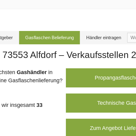
Su
tgeber
Gasflaschen Belieferung
Händler eintragen
nac
 73553 Alfdorf – Verkaufsstellen 
chsten
Gashändler
in
Propangasflasch
ine Gasflaschenlieferung?
Technische Gas
 wir insgesamt
33
Zum Angebot Liefe