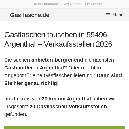
Zum
Deutschlandweit | 5kg - 33kg Gasflaschen
Inhalt
Gasflasche.de
Menü
springen
Gasflaschen tauschen in 55496
Argenthal – Verkaufsstellen 2026
Sie suchen
anbieterübergreifend
die nächsten
Gashändler
in
Argenthal
? Oder möchten ein
Angebot für eine Gasflaschenlieferung?
Dann sind
Sie hier genau richtig!
Im Umkreis von
20 km um Argenthal
haben wir
insgesamt
20 Gasflaschen Verkaufsstellen
gefunden.