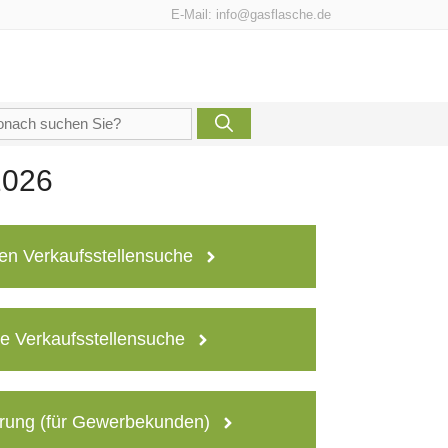
E-Mail:
info@gasflasche.de
che
h:
2026
en Verkaufsstellensuche
e Verkaufsstellensuche
rung (für Gewerbekunden)