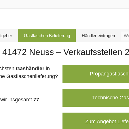
Su
tgeber
Gasflaschen Belieferung
Händler eintragen
nac
 41472 Neuss – Verkaufsstellen 
chsten
Gashändler
in
Propangasflasch
ne Gasflaschenlieferung?
Technische Gas
wir insgesamt
77
Zum Angebot Liefe