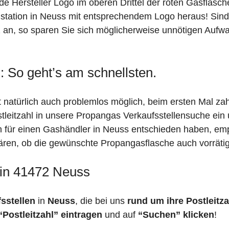
de Hersteller Logo im oberen Drittel der roten Gasflasc
ation in Neuss mit entsprechendem Logo heraus! Sind Si
 an, so sparen Sie sich möglicherweise unnötigen Aufwa
 So geht’s am schnellsten.
 natürlich auch problemlos möglich, beim ersten Mal za
stleitzahl in unsere Propangas Verkaufsstellensuche ein
ch für einen Gashändler in Neuss entschieden haben, em
 klären, ob die gewünschte Propangasflasche auch vorräti
 in 41472 Neuss
fsstellen
in
Neuss
, die bei uns
rund um ihre Postleitza
“Postleitzahl” eintragen
und auf
“Suchen” klicken
!