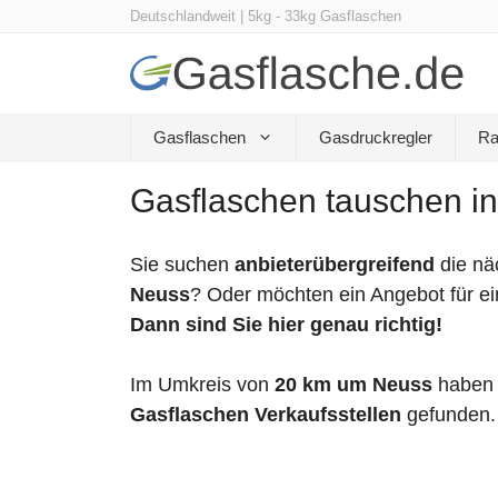
Zum
Deutschlandweit | 5kg - 33kg Gasflaschen
Inhalt
springen
Gasflaschen
Gasdruckregler
Ra
Gasflaschen tauschen in
Sie suchen
anbieterübergreifend
die nä
Neuss
? Oder möchten ein Angebot für ei
Dann sind Sie hier genau richtig!
Im Umkreis von
20 km um Neuss
haben 
Gasflaschen Verkaufsstellen
gefunden.