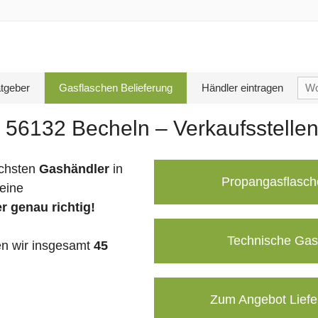
Su
tgeber
Gasflaschen Belieferung
Händler eintragen
nac
 56132 Becheln – Verkaufsstelle
chsten
Gashändler
in
Propangasflasch
eine
r genau richtig!
Technische Gas
n wir insgesamt
45
Zum Angebot Liefe