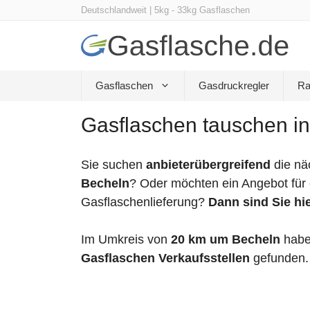
Zum
Deutschlandweit | 5kg - 33kg Gasflaschen
Inhalt
springen
Gasflaschen
Gasdruckregler
Ra
Gasflaschen tauschen in
Sie suchen
anbieterübergreifend
die nä
Becheln
? Oder möchten ein Angebot für 
Gasflaschenlieferung?
Dann sind Sie hie
Im Umkreis von
20 km um Becheln
habe
Gasflaschen Verkaufsstellen
gefunden.