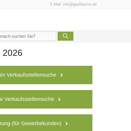
E-Mail:
info@gasflasche.de
che
h:
n 2026
en Verkaufsstellensuche
e Verkaufsstellensuche
rung (für Gewerbekunden)