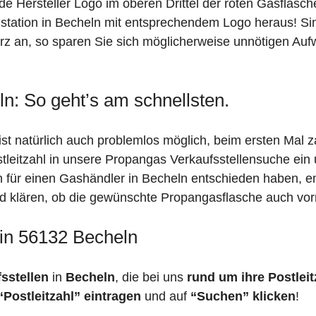
de Hersteller Logo im oberen Drittel der roten Gasflasc
ation in Becheln mit entsprechendem Logo heraus! Sind 
rz an, so sparen Sie sich möglicherweise unnötigen Auf
n: So geht’s am schnellsten.
st natürlich auch problemlos möglich, beim ersten Mal 
stleitzahl in unsere Propangas Verkaufsstellensuche ein
ch für einen Gashändler in Becheln entschieden haben, 
feld klären, ob die gewünschte Propangasflasche auch vorr
 in 56132 Becheln
fsstellen
in
Becheln
, die bei uns
rund um ihre Postleit
“Postleitzahl” eintragen
und auf
“Suchen” klicken
!