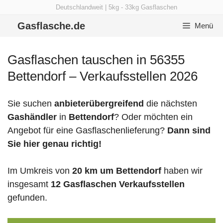
Zum
Deutschlandweit | 5kg - 33kg Gasflaschen
Inhalt
Gasflasche.de
Menü
springen
Gasflaschen tauschen in 56355
Bettendorf – Verkaufsstellen 2026
Sie suchen
anbieterübergreifend
die nächsten
Gashändler
in
Bettendorf
? Oder möchten ein
Angebot für eine Gasflaschenlieferung?
Dann sind
Sie hier genau richtig!
Im Umkreis von
20 km um Bettendorf
haben wir
insgesamt
12 Gasflaschen Verkaufsstellen
gefunden.