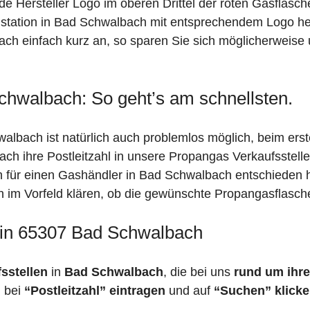
de Hersteller Logo im oberen Drittel der roten Gasflasc
ation in Bad Schwalbach mit entsprechendem Logo hera
ach einfach kurz an, so sparen Sie sich möglicherweise
chwalbach: So geht’s am schnellsten.
albach ist natürlich auch problemlos möglich, beim ers
fach ihre Postleitzahl in unsere Propangas Verkaufsstell
ch für einen Gashändler in Bad Schwalbach entschieden
ich im Vorfeld klären, ob die gewünschte Propangasflasch
 in 65307 Bad Schwalbach
fsstellen
in
Bad Schwalbach
, die bei uns
rund um ihre
h bei
“Postleitzahl” eintragen
und auf
“Suchen” klick