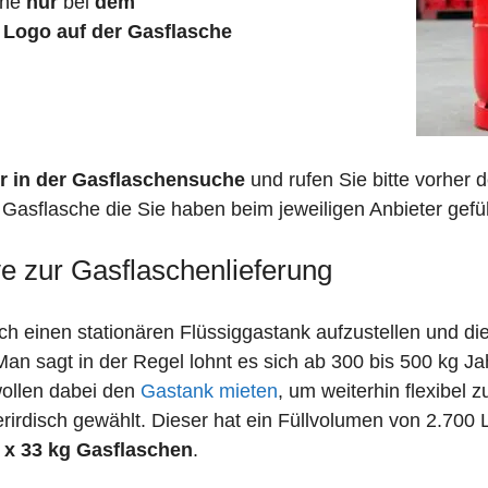
che
nur
bei
dem
n
Logo auf der Gasflasche
r in der Gasflaschensuche
und rufen Sie bitte vorher
Gasflasche die Sie haben beim jeweiligen Anbieter gefüh
ve zur Gasflaschenlieferung
 einen stationären Flüssiggastank aufzustellen und die
n sagt in der Regel lohnt es sich ab 300 bis 500 kg J
wollen dabei den
Gastank mieten
, um weiterhin flexibel 
irdisch gewählt. Dieser hat ein Füllvolumen von 2.700 
 x 33 kg Gasflaschen
.