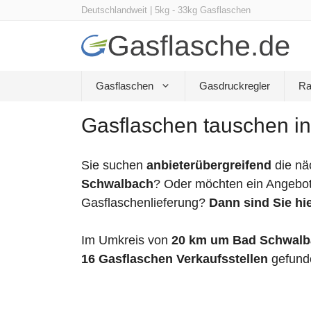
Zum
Deutschlandweit | 5kg - 33kg Gasflaschen
Inhalt
springen
Gasflaschen
Gasdruckregler
Ra
Gasflaschen tauschen i
Sie suchen
anbieterübergreifend
die nä
Schwalbach
? Oder möchten ein Angebot 
Gasflaschenlieferung?
Dann sind Sie hie
Im Umkreis von
20 km um Bad Schwalb
16 Gasflaschen Verkaufsstellen
gefund