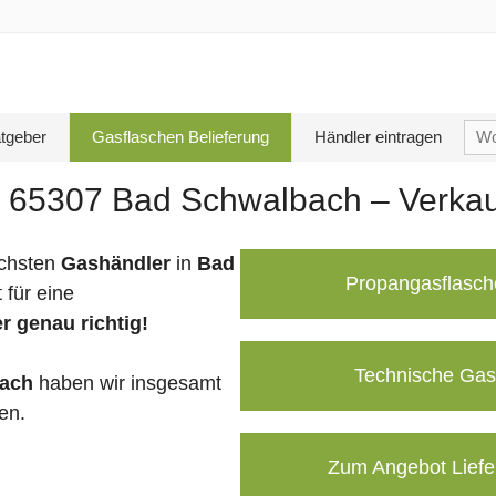
Su
tgeber
Gasflaschen Belieferung
Händler eintragen
nac
n 65307 Bad Schwalbach – Verkau
chsten
Gashändler
in
Bad
Propangasflasch
für eine
r genau richtig!
Technische Gas
ach
haben wir insgesamt
en.
Zum Angebot Liefe