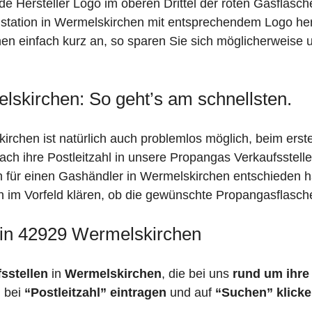
de Hersteller Logo im oberen Drittel der roten Gasflasc
ation in Wermelskirchen mit entsprechendem Logo herau
en einfach kurz an, so sparen Sie sich möglicherweise 
lskirchen: So geht’s am schnellsten.
rchen ist natürlich auch problemlos möglich, beim erst
fach ihre Postleitzahl in unsere Propangas Verkaufsstell
ch für einen Gashändler in Wermelskirchen entschieden 
ich im Vorfeld klären, ob die gewünschte Propangasflasch
 in 42929 Wermelskirchen
fsstellen
in
Wermelskirchen
, die bei uns
rund um ihre 
h bei
“Postleitzahl” eintragen
und auf
“Suchen” klick