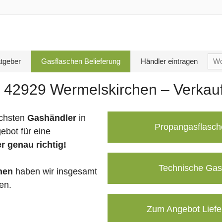
Su
tgeber
Gasflaschen Belieferung
Händler eintragen
nac
 42929 Wermelskirchen – Verkauf
chsten
Gashändler
in
Propangasflasch
ebot für eine
r genau richtig!
Technische Gas
hen
haben wir insgesamt
en.
Zum Angebot Liefe