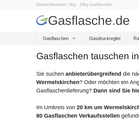
Zum
Deutschlandweit | 5kg - 33kg Gasflaschen
Inhalt
springen
Gasflaschen
Gasdruckregler
Ra
Gasflaschen tauschen in
Sie suchen
anbieterübergreifend
die nä
Wermelskirchen
? Oder möchten ein Ang
Gasflaschenlieferung?
Dann sind Sie hie
Im Umkreis von
20 km um Wermelskirc
80 Gasflaschen Verkaufsstellen
gefund