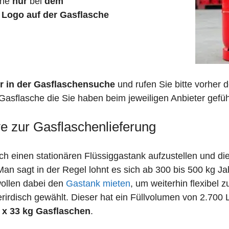
che
nur
bei
dem
n
Logo auf der Gasflasche
r in der Gasflaschensuche
und rufen Sie bitte vorher
Gasflasche die Sie haben beim jeweiligen Anbieter gefüh
ve zur Gasflaschenlieferung
 einen stationären Flüssiggastank aufzustellen und die
n sagt in der Regel lohnt es sich ab 300 bis 500 kg J
wollen dabei den
Gastank mieten
, um weiterhin flexibel 
irdisch gewählt. Dieser hat ein Füllvolumen von 2.700 
 x 33 kg Gasflaschen
.