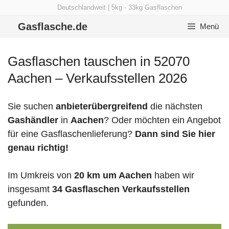
Zum
Deutschlandweit | 5kg - 33kg Gasflaschen
Inhalt
Gasflasche.de
Menü
springen
Gasflaschen tauschen in 52070
Aachen – Verkaufsstellen 2026
Sie suchen
anbieterübergreifend
die nächsten
Gashändler
in
Aachen
? Oder möchten ein Angebot
für eine Gasflaschenlieferung?
Dann sind Sie hier
genau richtig!
Im Umkreis von
20 km um Aachen
haben wir
insgesamt
34 Gasflaschen Verkaufsstellen
gefunden.