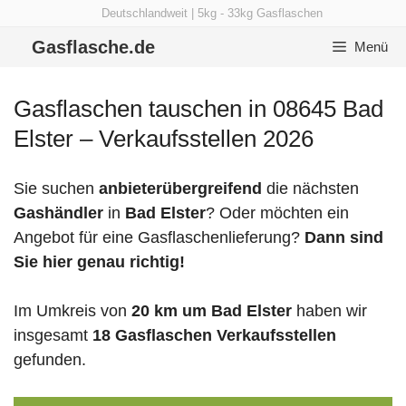
Zum
Deutschlandweit | 5kg - 33kg Gasflaschen
Inhalt
Gasflasche.de
Menü
springen
Gasflaschen tauschen in 08645 Bad
Elster – Verkaufsstellen 2026
Sie suchen
anbieterübergreifend
die nächsten
Gashändler
in
Bad Elster
? Oder möchten ein
Angebot für eine Gasflaschenlieferung?
Dann sind
Sie hier genau richtig!
Im Umkreis von
20 km um Bad Elster
haben wir
insgesamt
18 Gasflaschen Verkaufsstellen
gefunden.