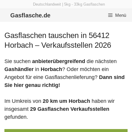
Zum
Deutschlandweit | 5kg - 33kg Gasflaschen
Inhalt
Gasflasche.de
Menü
springen
Gasflaschen tauschen in 56412
Horbach – Verkaufsstellen 2026
Sie suchen
anbieterübergreifend
die nächsten
Gashändler
in
Horbach
? Oder möchten ein
Angebot für eine Gasflaschenlieferung?
Dann sind
Sie hier genau richtig!
Im Umkreis von
20 km um Horbach
haben wir
insgesamt
29 Gasflaschen Verkaufsstellen
gefunden.